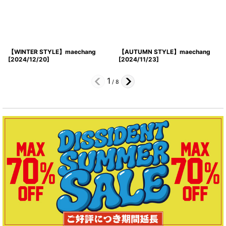
【WINTER STYLE】maechang
【AUTUMN STYLE】maechang
[
2024/12/20
]
[
2024/11/23
]
1
/
8