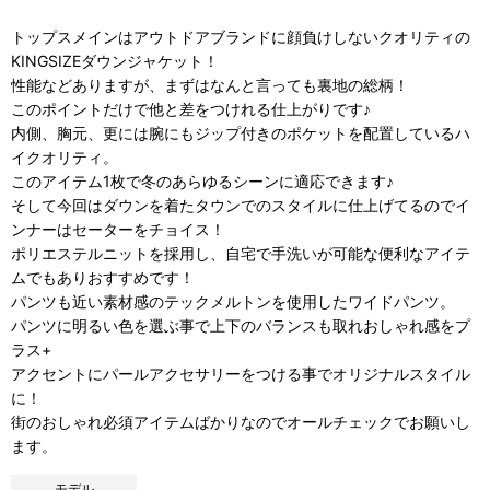
トップスメインはアウトドアブランドに顔負けしないクオリティの
KINGSIZEダウンジャケット！
性能などありますが、まずはなんと言っても裏地の総柄！
このポイントだけで他と差をつけれる仕上がりです♪
内側、胸元、更には腕にもジップ付きのポケットを配置しているハ
イクオリティ。
このアイテム1枚で冬のあらゆるシーンに適応できます♪
そして今回はダウンを着たタウンでのスタイルに仕上げてるのでイ
ンナーはセーターをチョイス！
ポリエステルニットを採用し、自宅で手洗いが可能な便利なアイテ
ムでもありおすすめです！
パンツも近い素材感のテックメルトンを使用したワイドパンツ。
パンツに明るい色を選ぶ事で上下のバランスも取れおしゃれ感をプ
ラス+
アクセントにパールアクセサリーをつける事でオリジナルスタイル
に！
街のおしゃれ必須アイテムばかりなのでオールチェックでお願いし
ます。
モデル