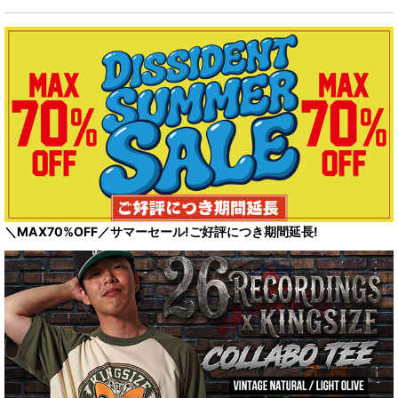
＼MAX70%OFF／サマーセール!ご好評につき期間延長!