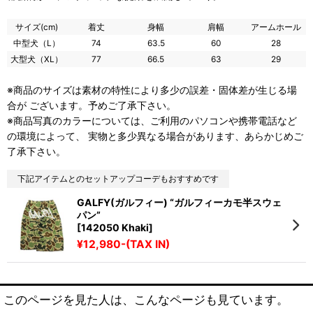
サイズ(cm)
着丈
身幅
肩幅
アームホール
中型犬（L）
74
63.5
60
28
大型犬（XL）
77
66.5
63
29
※商品のサイズは素材の特性により多少の誤差・固体差が生じる場
合が ございます。予めご了承下さい。
※商品写真のカラーについては、ご利用のパソコンや携帯電話など
の環境によって、 実物と多少異なる場合があります、あらかじめご
了承下さい。
下記アイテムとのセットアップコーデもおすすめです
GALFY(ガルフィー) “ガルフィーカモ半スウェ
パン”
[142050 Khaki]
¥12,980-(TAX IN)
このページを見た人は、こんなページも見ています。