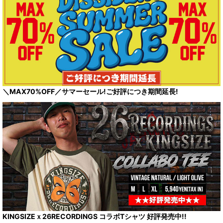
＼MAX70%OFF／サマーセール!ご好評につき期間延長!
KINGSIZEｘ26RECORDINGS コラボTシャツ 好評発売中!!