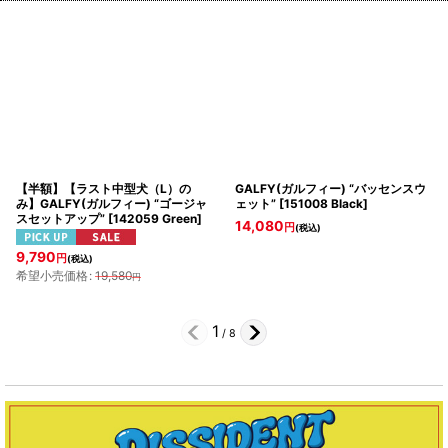
【半額】【ラスト中型犬（L）の
GALFY(ガルフィー) “バッセンスウ
み】GALFY(ガルフィー) “ゴージャ
ェット”
[
151008 Black
]
スセットアップ”
[
142059 Green
]
14,080
円
(税込)
9,790
円
(税込)
希望小売価格
:
19,580
円
1
/
8