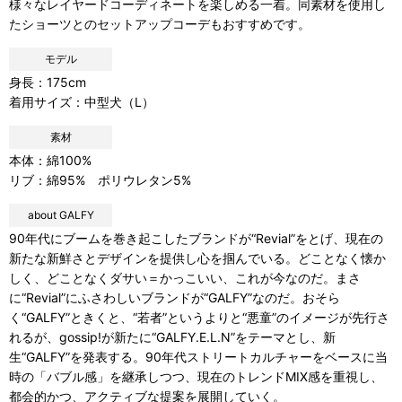
様々なレイヤードコーディネートを楽しめる一着。同素材を使用し
たショーツとのセットアップコーデもおすすめです。
モデル
身長：175cm
着用サイズ：中型犬（L）
素材
本体：綿100%
リブ：綿95% ポリウレタン5%
about GALFY
90年代にブームを巻き起こしたブランドが“Revial”をとげ、現在の
新たな新鮮さとデザインを提供し心を掴んでいる。どことなく懐か
しく、どことなくダサい＝かっこいい、これが今なのだ。まさ
に“Revial”にふさわしいブランドが“GALFY”なのだ。おそら
く“GALFY”ときくと、“若者”というよりと“悪童”のイメージが先行さ
れるが、gossip!が新たに“GALFY.E.L.N”をテーマとし、新
生“GALFY”を発表する。90年代ストリートカルチャーをベースに当
時の「バブル感」を継承しつつ、現在のトレンドMIX感を重視し、
都会的かつ、アクティブな提案を展開していく。