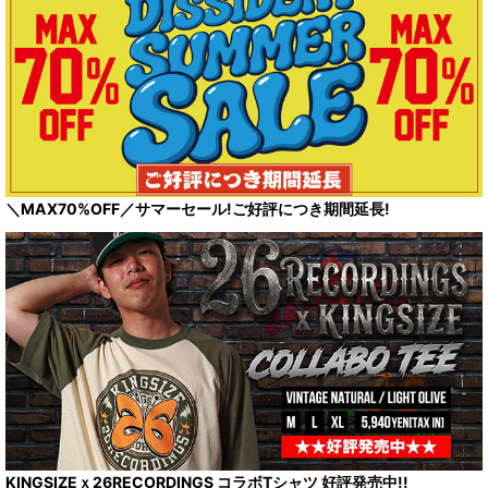
＼MAX70%OFF／サマーセール!ご好評につき期間延長!
KINGSIZEｘ26RECORDINGS コラボTシャツ 好評発売中!!