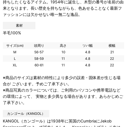
持ちしたくなるアイテム。1954年に誕生し、木型の番号が名前の由
来となります。長い歴史を持ちながらも、色あせることなく最新フ
ァッションには欠かせない唯一無二な逸品。
素材
羊毛100%
サイズ(cm)
頭周り
高さ
ツバ幅
横幅
M
56-57
10
4.8
21
L
58-59
11
4.8
22
XL
60-61
11
4.8
22
※商品のサイズは素材の特性により多少の誤差・固体差が生じる場
合が ございます。予めご了承下さい。
※商品写真のカラーについては、ご利用のパソコンや携帯電話など
の環境によって、 実物と多少異なる場合があります、あらかじめご
了承下さい。
カンゴール（KANGOL）
KANGOL（カンゴール）は1938年に英国のCumbriaにJekob