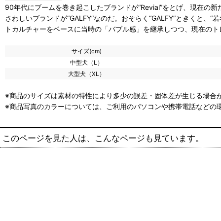
90年代にブームを巻き起こしたブランドが“Revial”をとげ、現在
さわしいブランドが“GALFY”なのだ。おそらく“GALFY”ときくと、“若
トカルチャーをベースに当時の「バブル感」を継承しつつ、現在のト
サイズ(cm)
中型犬（L）
大型犬（XL）
※商品のサイズは素材の特性により多少の誤差・固体差が生じる場合が
※商品写真のカラーについては、ご利用のパソコンや携帯電話などの
このページを見た人は、こんなページも見ています。