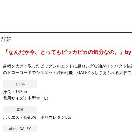
詳細
『なんだか今、とってもピッカピカの気分なの。』by G
身幅を大きく取ったビッグシルエットに超ロングな袖がインパクト抜群
のドローコードでシルエット調節可能。GALFYらしさあふれる大胆
モデル
身長：157cm
着用サイズ：中型犬（L）
素材
ポリエステル95% ポリウレタン5%
about GALFY