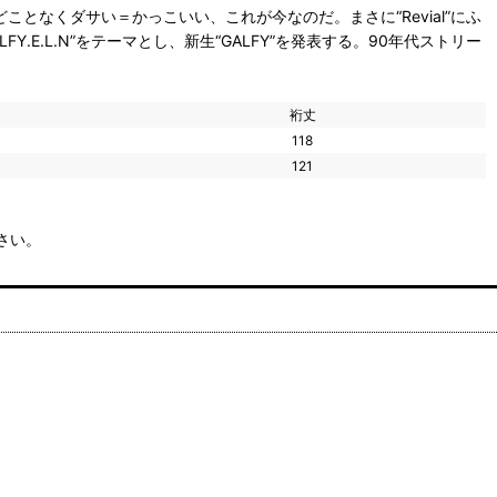
ことなくダサい＝かっこいい、これが今なのだ。まさに“Revial”にふ
FY.E.L.N”をテーマとし、新生“GALFY”を発表する。90年代ストリー
。
裄丈
118
121
さい。