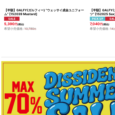
【半額】GALFY(ガルフィー) “ウェッサイ成金ユニフォー
【半額】GALFY
ム”
[
152039 Mustard
]
ツ”
[
152025 Sax
5,390
7,040
円
円
(税込)
(税込)
希望小売価格
:
10,780
希望小売価格
:
14,
円