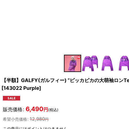
【半額】GALFY(ガルフィー) “ピッカピカの大萌袖ロンTe
[
143022 Purple
]
6,490
販売価格
:
円
(税込)
12,980
希望小売価格
:
円
この商品にはポイントはつきません。