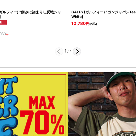
(ガルフィー) “病みに染まりし反戦シャ
GALFY(ガルフィー) “ガンジャパンTee
]
White
]
10,780
円
(税込)
080
円
1
/
4