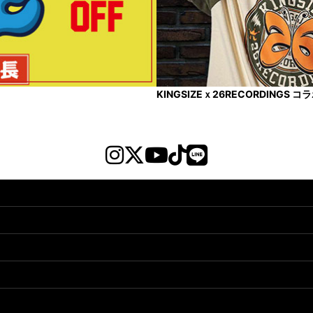
KINGSIZEｘ26RECORDINGS 