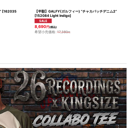
”
[
162035
【半額】GALFY(ガルフィー) “チャカパッチデニム2”
[
152084 Light Indigo
]
8,690
円
(税込)
希望小売価格
:
17,380
円