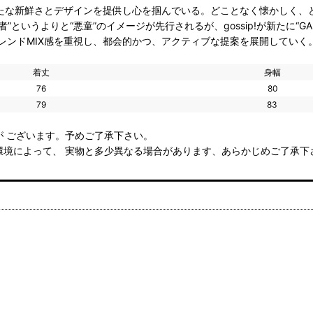
の新たな新鮮さとデザインを提供し心を掴んでいる。どことなく懐かしく、ど
者”というよりと“悪童”のイメージが先行されるが、gossip!が新たに“GAL
レンドMIX感を重視し、都会的かつ、アクティブな提案を展開していく
着丈
身幅
76
80
79
83
 ございます。予めご了承下さい。
環境によって、 実物と多少異なる場合があります、あらかじめご了承下