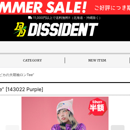
11,000円以上で送料無料!!（北海道・沖縄除く）
CATEGORY
NEW ITEM
カピカの大萌袖ロンTee”
e”
[
143022 Purple
]