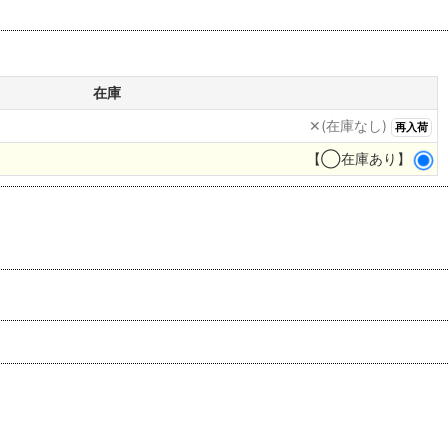
在庫
✕(在庫なし)
再入荷
【◯在庫あり】