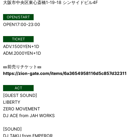
大阪市中央区東心斎橋1-19-18 シンサイドビル4F
OPEN/START
OPEN17:00-23:00
TICKET
ADV.1500YEN+1D
ADM.2000YEN+1D
🎫前売りチケット🎫
https://zion-gate.com/items/6a3654958116d5c857d32311
ACT
[GUEST SOUND]
LIBERTY
ZERO MOVEMENT
DJ ACE from JAH WORKS
[SOUND]
DJ TAKU from EMPEROR