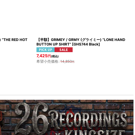
“THE RED HOT
【半額】GRIMEY / GRMY (グライミー) “LONE HAND
BUTTON UP SHIRT”
[
GHS744 Black
]
7,425
円
(税込)
希望小売価格
:
14,850
円