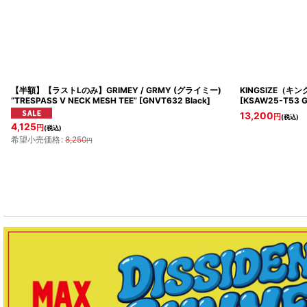
【半額】【ラストLのみ】GRIMEY / GRMY (グライミー)
KINGSIZE（キン
“TRESPASS V NECK MESH TEE”
[
GNVT632 Black
]
[
KSAW25-T53 G
13,200
円
(税込)
4,125
円
(税込)
希望小売価格
:
8,250
円