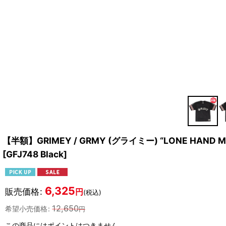
【半額】GRIMEY / GRMY (グライミー) “LONE HAND ME
[
GFJ748 Black
]
6,325
販売価格
:
円
(税込)
12,650
希望小売価格
:
円
この商品にはポイントはつきません。