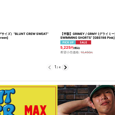
グサイズ）“BLUNT CREW SWEAT”
【半額】GRIMEY / GRMY (グライミー) 
reen
]
SWIMMING SHORTS”
[
GBS198 Pink
]
5,225
円
(税込)
希望小売価格
:
10,450
円
1
/
4