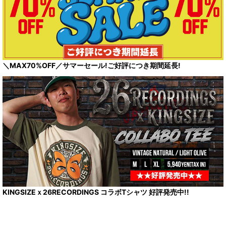
＼MAX70%OFF／サマーセール!ご好評につき期間延長!
KINGSIZEｘ26RECORDINGS コラボTシャツ 好評発売中!!