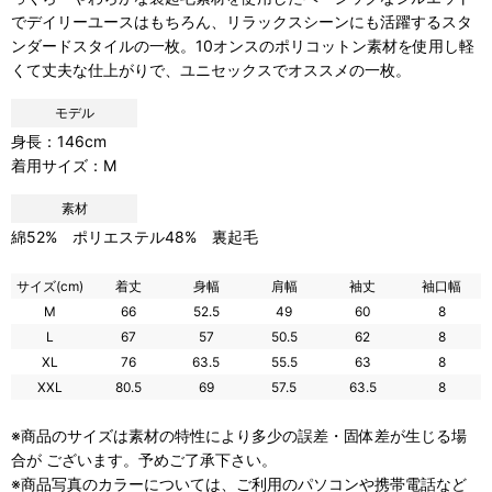
でデイリーユースはもちろん、リラックスシーンにも活躍するスタ
ンダードスタイルの一枚。10オンスのポリコットン素材を使用し軽
くて丈夫な仕上がりで、ユニセックスでオススメの一枚。
モデル
身長：146cm
着用サイズ：M
素材
綿52% ポリエステル48% 裏起毛
サイズ(cm)
着丈
身幅
肩幅
袖丈
袖口幅
M
66
52.5
49
60
8
L
67
57
50.5
62
8
XL
76
63.5
55.5
63
8
XXL
80.5
69
57.5
63.5
8
※商品のサイズは素材の特性により多少の誤差・固体差が生じる場
合が ございます。予めご了承下さい。
※商品写真のカラーについては、ご利用のパソコンや携帯電話など