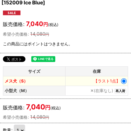
[
152009 Ice Blue
]
7,040
販売価格
:
円
(税込)
14,080
希望小売価格
:
円
この商品にはポイントはつきません。
サイズ
在庫
メス犬（S）
【ラスト1点】
小型犬（M）
✕(在庫なし)
再入荷
7,040
円
販売価格
:
(税込)
14,080
希望小売価格
:
円
数量
: