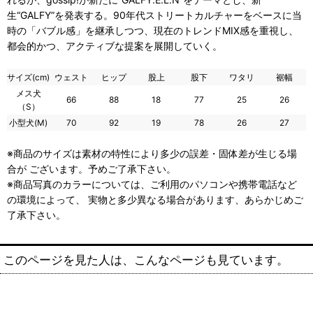
生“GALFY”を発表する。90年代ストリートカルチャーをベースに当
時の「バブル感」を継承しつつ、現在のトレンドMIX感を重視し、
都会的かつ、アクティブな提案を展開していく。
サイズ(cm)
ウェスト
ヒップ
股上
股下
ワタリ
裾幅
メス犬
66
88
18
77
25
26
（S）
小型犬(M)
70
92
19
78
26
27
※商品のサイズは素材の特性により多少の誤差・固体差が生じる場
合が ございます。予めご了承下さい。
※商品写真のカラーについては、ご利用のパソコンや携帯電話など
の環境によって、 実物と多少異なる場合があります、あらかじめご
了承下さい。
このページを見た人は、こんなページも見ています。