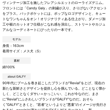
ヴィンテージ加工を施したフレアシルエットのローライズデニム。
フロントには「Candy Galy」の刺繍が入り、さりげないアクセント
をプラス。バックポケットには、ポップなロゴデザインと、キュー
トなワンちゃんをオン！オリジナリティある仕上がり。ダメージ加
工や裾のカットオフ仕様がこなれ感を演出し、ストリートやカジュ
アルなコーディネートにぴったりの一本です。
モデル
身長：163cm
着用サイズ：メス犬（S）
素材
綿100%
about GALFY
90年代にブームを巻き起こしたブランドが“Revial”をとげ、現在の
新たな新鮮さとデザインを提供し心を掴んでいる。どことなく懐か
しく、どことなくダサい＝かっこいい、これが今なのだ。まさ
に“Revial”にふさわしいブランドが“GALFY”なのだ。おそら
く“GALFY”ときくと、“若者”というよりと“悪童”のイメージが先行さ
れるが、gossip!が新たに“GALFY.E.L.N”をテーマとし、新