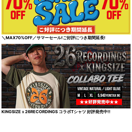
＼MAX70%OFF／サマーセール!ご好評につき期間延長!
KINGSIZEｘ26RECORDINGS コラボTシャツ 好評発売中!!