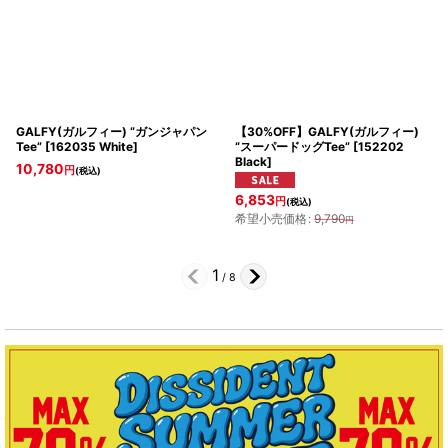
GALFY(ガルフィー) “ガンジャパン
【30%OFF】GALFY(ガルフィー)
Tee”
[
162035 White
]
“スーパードッグTee”
[
152202
Black
]
10,780
円
(税込)
6,853
円
(税込)
希望小売価格
:
9,790
円
1
/
8