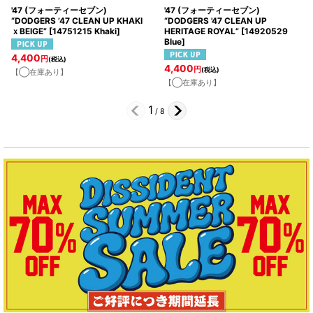
'47 (フォーティーセブン)
'47 (フォーティーセブン)
“DODGERS ’47 CLEAN UP KHAKI
“DODGERS '47 CLEAN UP
ｘBEIGE”
[
14751215 Khaki
]
HERITAGE ROYAL”
[
14920529
Blue
]
4,400
円
(税込)
4,400
円
(税込)
【◯在庫あり】
【◯在庫あり】
1
/
8