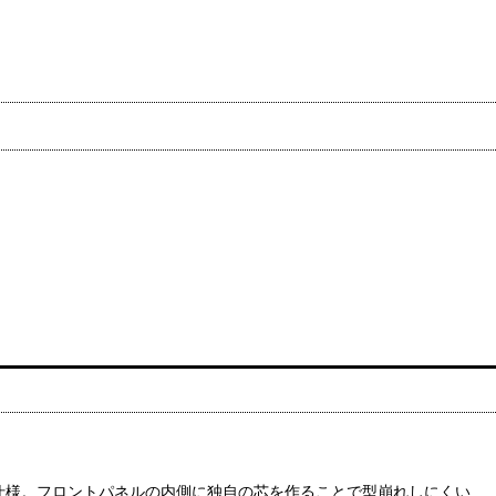
ッシュ仕様。フロントパネルの内側に独自の芯を作ることで型崩れしにくい