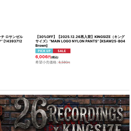
ーチ ロサンゼル
【30%OFF】【2025.12.26再入荷】KINGSIZE（キング
”
[
14393712
サイズ）“MAIN LOGO NYLON PANTS”
[
KSAW25-B04
Brown
]
6,006
円
(税込)
希望小売価格
:
8,580
円