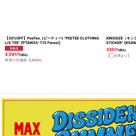
【30%OFF】PeeTee. (ピーティー) “PEETEE CLOTHING
KINGSIZE（キン
L/S TEE”
[
PTAW25-T15 Forest
]
STICKER”
[
KSAW
330
円
(税込)
4,081
円
(税込)
【◯在庫あり】
希望小売価格
:
5,830
円