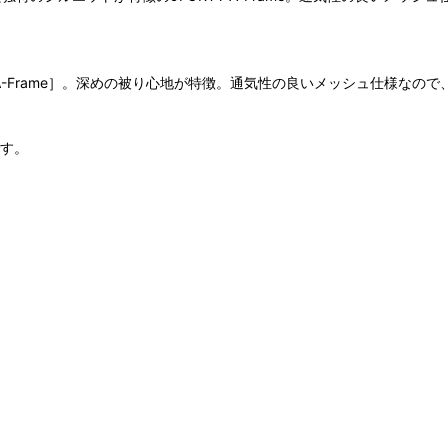
 A-Frame］。深めの被り心地が特徴。通気性の良いメッシュ仕様なの
です。