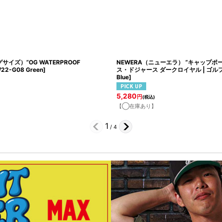
グサイズ）“OG WATERPROOF
NEWERA（ニューエラ） “キャップポ
22-G08 Green
]
ス・ドジャース ダークロイヤル | ゴルフ
Blue
]
5,280
円
(税込)
【◯在庫あり】
1
/
4