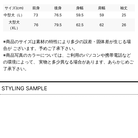
サイズ(cm)
前身
後身
身幅
肩幅
袖丈
中型犬（L）
73
76.5
59.5
59
25
大型犬
76
79.5
62.5
62
26
（XL）
※商品のサイズは素材の特性により多少の誤差・固体差が生じる場
合が ございます。予めご了承下さい。
※商品写真のカラーについては、ご利用のパソコンや携帯電話など
の環境によって、 実物と多少異なる場合があります、あらかじめご
了承下さい。
STYLING SAMPLE