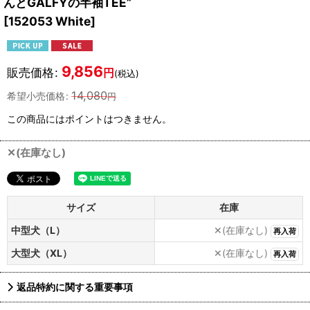
んとGALFYの半袖TEE”
[
152053 White
]
9,856
販売価格
:
円
(税込)
14,080
希望小売価格
:
円
この商品にはポイントはつきません。
✕(在庫なし)
サイズ
在庫
中型犬（L）
✕(在庫なし)
再入荷
大型犬（XL）
✕(在庫なし)
再入荷
返品特約に関する重要事項