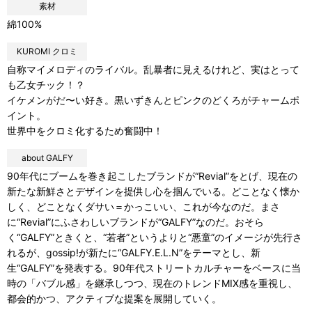
素材
綿100%
KUROMI クロミ
自称マイメロディのライバル。乱暴者に見えるけれど、実はとって
も乙女チック！？
イケメンがだ〜い好き。黒いずきんとピンクのどくろがチャームポ
イント。
世界中をクロミ化するため奮闘中！
about GALFY
90年代にブームを巻き起こしたブランドが“Revial”をとげ、現在の
新たな新鮮さとデザインを提供し心を掴んでいる。どことなく懐か
しく、どことなくダサい＝かっこいい、これが今なのだ。まさ
に“Revial”にふさわしいブランドが“GALFY”なのだ。おそら
く“GALFY”ときくと、“若者”というよりと“悪童”のイメージが先行さ
れるが、gossip!が新たに“GALFY.E.L.N”をテーマとし、新
生“GALFY”を発表する。90年代ストリートカルチャーをベースに当
時の「バブル感」を継承しつつ、現在のトレンドMIX感を重視し、
都会的かつ、アクティブな提案を展開していく。