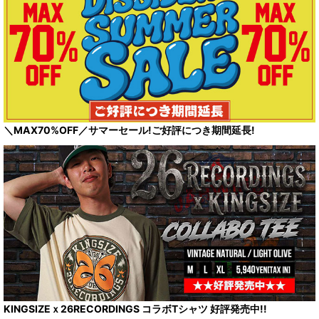
＼MAX70%OFF／サマーセール!ご好評につき期間延長!
KINGSIZEｘ26RECORDINGS コラボTシャツ 好評発売中!!