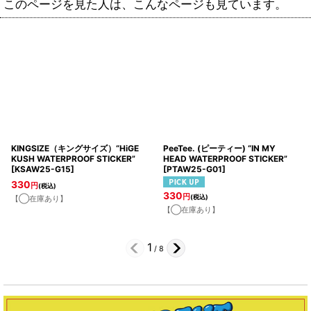
このページを見た人は、こんなページも見ています。
KINGSIZE（キングサイズ）“HiGE
PeeTee. (ピーティー) “IN MY
KUSH WATERPROOF STICKER”
HEAD WATERPROOF STICKER”
[
KSAW25-G15
]
[
PTAW25-G01
]
330
円
(税込)
330
円
(税込)
【◯在庫あり】
【◯在庫あり】
1
/
8