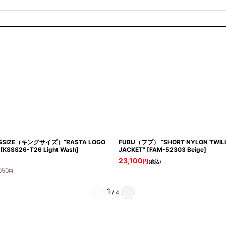
GSIZE（キングサイズ）“RASTA LOGO
FUBU（フブ） “SHORT NYLON TWILL
[
KSSS26-T26 Light Wash
]
JACKET”
[
FAM-52303 Beige
]
23,100
円
(税込)
050
円
1
/
4