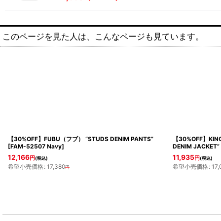
このページを見た人は、こんなページも見ています。
【30%OFF】FUBU（フブ） “STUDS DENIM PANTS”
【30%OFF】KIN
[
FAM-52507 Navy
]
DENIM JACKET”
12,166
11,935
円
円
(税込)
(税込)
希望小売価格
:
17,380
希望小売価格
:
17,
円