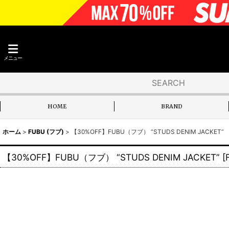
メニュー
HOME
BRAND
ホーム
>
FUBU (フブ)
>
【30%OFF】FUBU（フブ） “STUDS DENIM JACKET”
【30%OFF】FUBU（フブ） “STUDS DENIM JACKET”
[