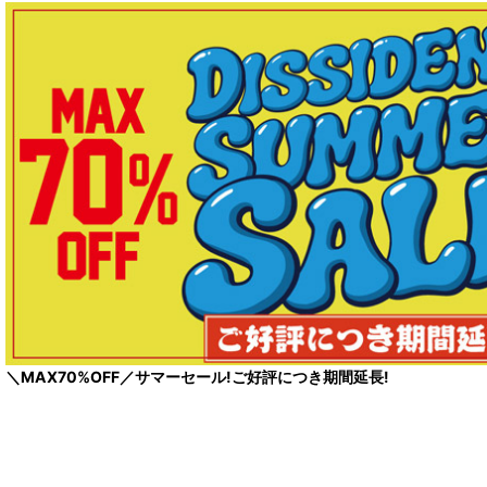
＼MAX70%OFF／サマーセール!ご好評につき期間延長!