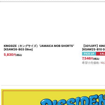
KINGSIZE（キングサイズ）“JAMAICA MOB SHORTS”
【30%OFF】KIN
[
KSAW26-B03 Olive
]
[
KSAW25-B10 G
5,830
円
(税込)
7,546
円
(税込)
希望小売価格
:
10,