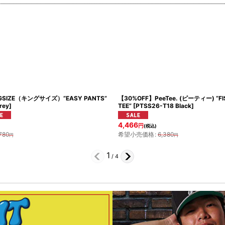
GSIZE（キングサイズ）“EASY PANTS”
【30%OFF】PeeTee. (ピーティー) “FIS
rey
]
TEE”
[
PTSS26-T18 Black
]
4,466
円
(税込)
780
希望小売価格
:
6,380
円
円
1
/
4