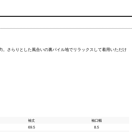
力。さらりとした風合いの裏パイル地でリラックスして着用いただけ
袖丈
袖口幅
69.5
8.5