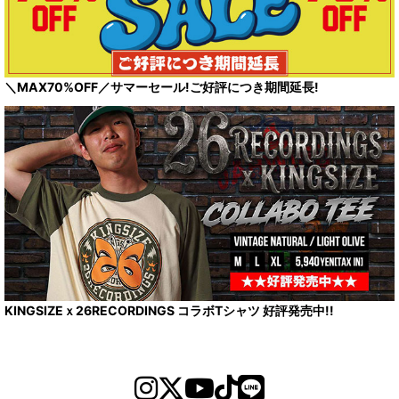
＼MAX70%OFF／サマーセール!ご好評につき期間延長!
KINGSIZEｘ26RECORDINGS コラボTシャツ 好評発売中!!