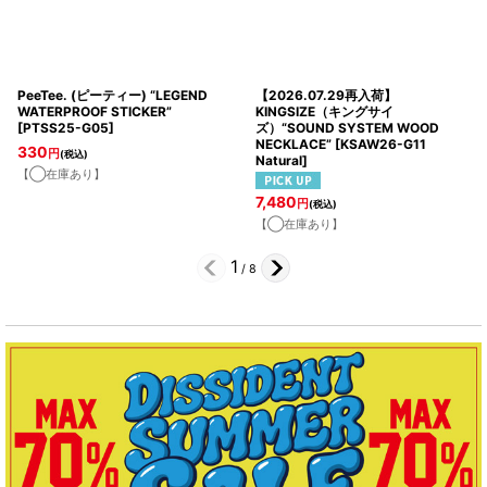
PeeTee. (ピーティー) “LEGEND
【2026.07.29再入荷】
WATERPROOF STICKER”
KINGSIZE（キングサイ
[
PTSS25-G05
]
ズ）“SOUND SYSTEM WOOD
NECKLACE”
[
KSAW26-G11
330
円
(税込)
Natural
]
【◯在庫あり】
7,480
円
(税込)
【◯在庫あり】
1
/
8