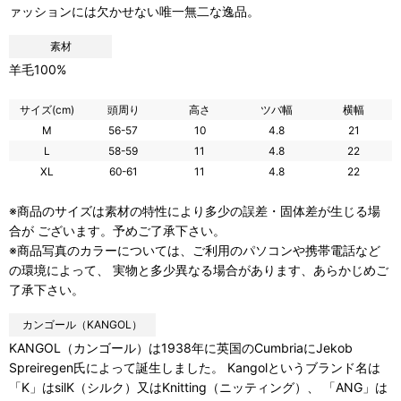
ァッションには欠かせない唯一無二な逸品。
素材
羊毛100%
サイズ(cm)
頭周り
高さ
ツバ幅
横幅
M
56-57
10
4.8
21
L
58-59
11
4.8
22
XL
60-61
11
4.8
22
※商品のサイズは素材の特性により多少の誤差・固体差が生じる場
合が ございます。予めご了承下さい。
※商品写真のカラーについては、ご利用のパソコンや携帯電話など
の環境によって、 実物と多少異なる場合があります、あらかじめご
了承下さい。
カンゴール（KANGOL）
KANGOL（カンゴール）は1938年に英国のCumbriaにJekob
Spreiregen氏によって誕生しました。 Kangolというブランド名は
「K」はsilK（シルク）又はKnitting（ニッティング）、 「ANG」は