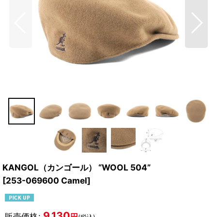
KANGOL（カンゴール） “WOOL 504”
[
253-069600 Camel
]
9,130
販売価格
:
円
(税込)