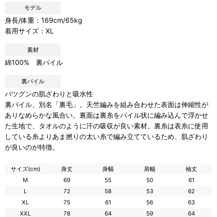
モデル
身長/体重：169cm/65kg
着用サイズ：XL
素材
綿100% 裏パイル
裏パイル
バツグンの肌ざわりと吸水性
裏パイル、別名「裏毛」。天竺編みを組み合わせた表面は伸縮性が
ありなめらかな風合い。裏面は裏糸をパイル状に編み込んで浮かせ
た生地で、タオルのように汗の吸収が良い素材。裏糸は表糸に使用
している糸よりあま撚りの太い糸で編み立てているため、肌ざわり
が良いのが特徴。
サイズ(cm)
身丈
身幅
肩幅
袖丈
M
69
55
50
61
L
72
58
53
62
XL
75
61
56
63
XXL
78
64
59
64