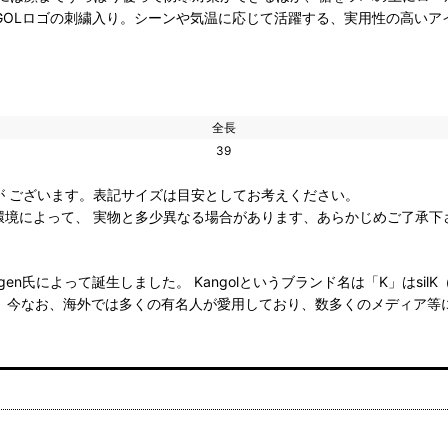
NGOLロゴの刺繍入り。シーンや気温に応じて活躍する、実用性の高いア
全長
39
が ございます。表記サイズは目安としてお考えください。
環境によって、 実物と多少異なる場合があります、あらかじめご了承下
iregen氏によって誕生しました。 Kangolというブランド名は「K」はsil
り、 今なお、海外では多くの有名人が愛用しており、数多くのメディア