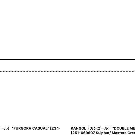
ル） “FURGORA CASUAL”
[
234-
KANGOL（カンゴール） “DOUBLE MES
[
251-069607 Sulphur/ Masters Gre