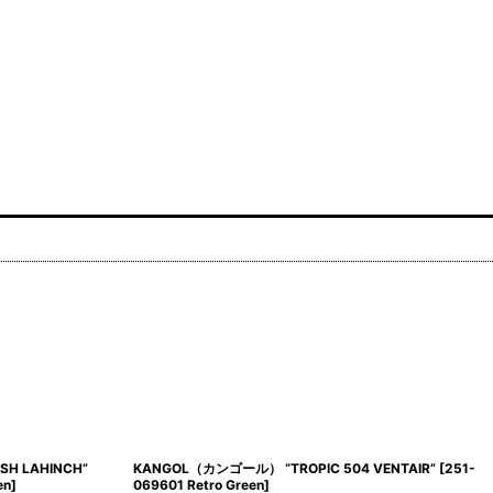
H LAHINCH”
KANGOL（カンゴール） “TROPIC 504 VENTAIR”
[
251-
en
]
069601 Retro Green
]