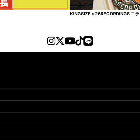
KINGSIZEｘ26RECORDINGS 