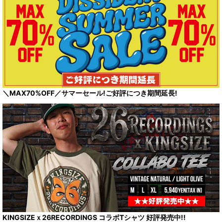
＼MAX70%OFF／サマーセール!ご好評につき期間延長!
KINGSIZEｘ26RECORDINGS コラボTシャツ 好評発売中!!