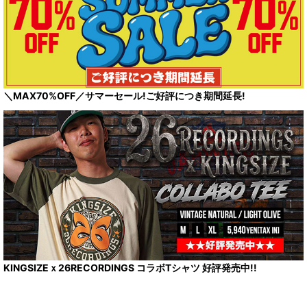
＼MAX70%OFF／サマーセール!ご好評につき期間延長!
KINGSIZEｘ26RECORDINGS コラボTシャツ 好評発売中!!