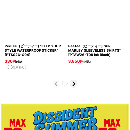
PeeTee. (ピーティー) “KEEP YOUR
PeeTee. (ピーティー) “AIR
STYLE WATERPROOF STICKER”
MARLEY SLEEVELESS SHIRTS”
[
PTSS26-G04
]
[
PTAW26-T08 Ink Black
]
330
3,850
円
円
(税込)
(税込)
【◯在庫あり】
1
/
8