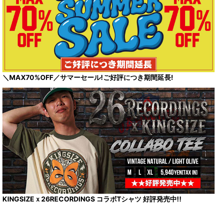
＼MAX70%OFF／サマーセール!ご好評につき期間延長!
KINGSIZEｘ26RECORDINGS コラボTシャツ 好評発売中!!