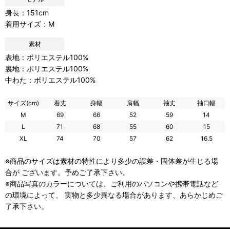
身長：151cm
着用サイズ：M
素材
表地：ポリエステル100%
裏地：ポリエステル100%
中わた：ポリエステル100%
サイズ(cm)
着丈
身幅
肩幅
袖丈
袖口幅
M
69
66
52
59
14
L
71
68
55
60
15
XL
74
70
57
62
16.5
※商品のサイズは素材の特性により多少の誤差・固体差が生じる場
合が ございます。予めご了承下さい。
※商品写真のカラーについては、ご利用のパソコンや携帯電話など
の環境によって、 実物と多少異なる場合があります、あらかじめご
了承下さい。