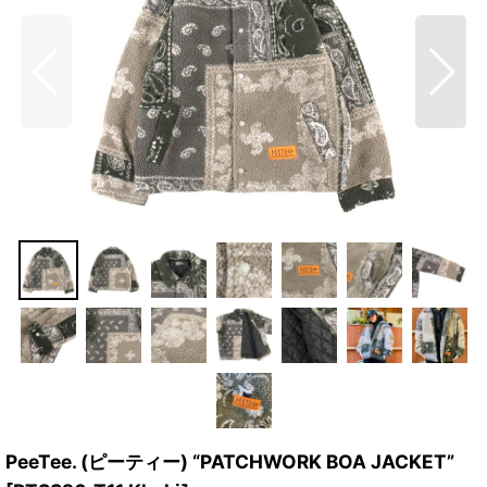
PeeTee. (ピーティー) “PATCHWORK BOA JACKET”