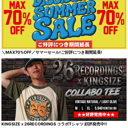
＼MAX70%OFF／サマーセール!ご好評につき期間延長!
KINGSIZEｘ26RECORDINGS コラボTシャツ 好評発売中!!