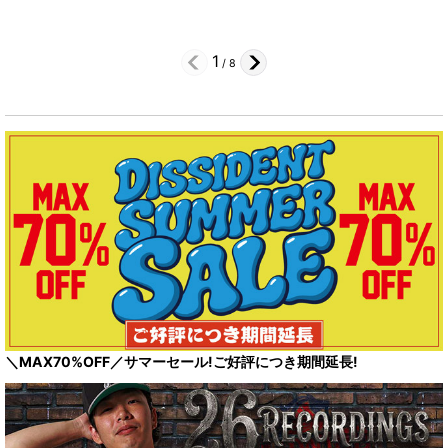
1
/
8
＼MAX70%OFF／サマーセール!ご好評につき期間延長!