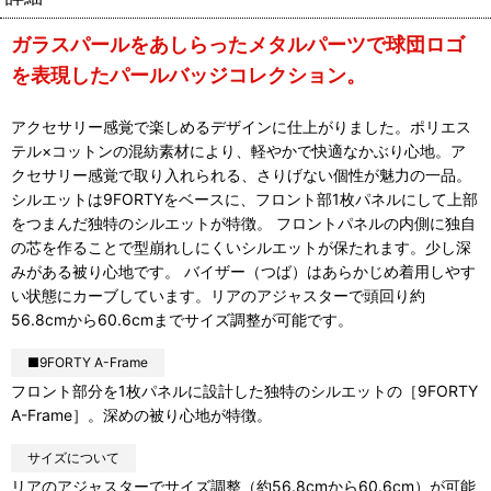
ガラスパールをあしらったメタルパーツで球団ロゴ
を表現したパールバッジコレクション。
アクセサリー感覚で楽しめるデザインに仕上がりました。ポリエス
テル×コットンの混紡素材により、軽やかで快適なかぶり心地。ア
クセサリー感覚で取り入れられる、さりげない個性が魅力の一品。
シルエットは9FORTYをベースに、フロント部1枚パネルにして上部
をつまんだ独特のシルエットが特徴。 フロントパネルの内側に独自
の芯を作ることで型崩れしにくいシルエットが保たれます。少し深
みがある被り心地です。 バイザー（つば）はあらかじめ着用しやす
い状態にカーブしています。リアのアジャスターで頭回り約
56.8cmから60.6cmまでサイズ調整が可能です。
■9FORTY A-Frame
フロント部分を1枚パネルに設計した独特のシルエットの［9FORTY
A-Frame］。深めの被り心地が特徴。
サイズについて
リアのアジャスターでサイズ調整（約56.8cmから60.6cm）が可能