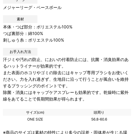
メジャーリーグ・ベースボール
素材
本体・つば部分：ポリエステル100%
つば裏部分：綿100%
刺しゅう糸：ポリエステル100%
お手入れ方法
汗ジミや汚れの防止、においの付着防止には、抗菌・消臭効果のあ
るハットライナーが効果的です。
また表面のホコリやゴミの除去にはキャップ専用ブラシをお使いく
ださい。力を入れ過ぎず、生地目に沿って行うことが風合いを維持
するブラッシングのポイントです。
除菌・消臭にはキャップケアスプレーも効果的です。乾燥時に紫外
線をあてることで長期間効果が得られます。
サイズ(cm)
頭周り
ONE SIZE
56.8-60.6
※商品のサイズは素材の特性により多少の誤差・固体差が生じる場