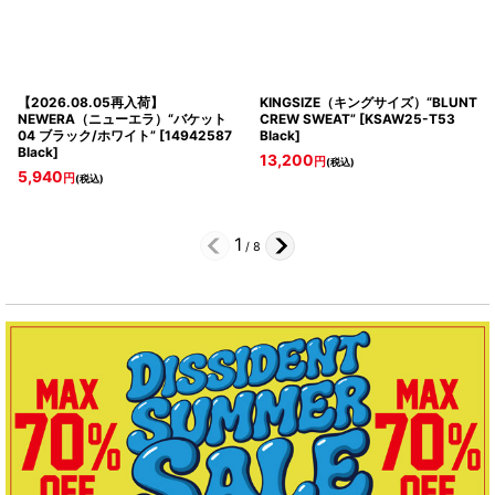
【2026.08.05再入荷】
KINGSIZE（キングサイズ）“BLUNT
NEWERA（ニューエラ）“バケット
CREW SWEAT”
[
KSAW25-T53
04 ブラック/ホワイト”
[
14942587
Black
]
Black
]
13,200
円
(税込)
5,940
円
(税込)
1
/
8