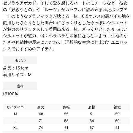
ゼブラやアボカド、そして愛を感じるハートのモチーフなど、彼女
の「好きなもの」や「ルーツ」がカラフルに詰め込まれたポップア
ートのようなグラフィックが映える一枚。8.8オンスの裏パイル地を
使用したさらりとした風合いにざっくりとした今っぽいシルエット
が魅力のリラックスして着用出来る一枚。ざっくりとした今っぽい
シルエットが魅力。薄くペラペラな印象にならないよう、生地のか
たさや伸縮性や厚みにこだわり、理想的な生地に仕上げたユニセッ
クスでおすすめのアイテム。
モデル
身長：151cm
着用サイズ：M
素材
綿100%
サイズ(cm)
身丈
身幅
肩幅
袖丈
M
68
55
51
59
L
71
58
54
60
XL
74
61
57
61