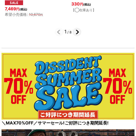
330
円
(税込)
7,469
円
(税込)
【◯在庫あり】
希望小売価格
:
10,670
円
1
/
8
＼MAX70%OFF／サマーセール!ご好評につき期間延長!