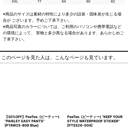
XXL
77
64
60
62
※商品のサイズは素材の特性により多少の誤差・固体差が生じる場
合が ございます。予めご了承下さい。
※商品写真のカラーについては、ご利用のパソコンや携帯電話など
の環境によって、 実物と多少異なる場合があります、あらかじめご
了承下さい。
このページを見た人は、こんなページも見ています。
【30%OFF】PeeTee. (ピーティー)
PeeTee. (ピーティー) “KEEP YOUR
“PAISLEY EASY PANTS”
STYLE WATERPROOF STICKER”
[
PTAW25-B06 Blue
]
[
PTSS26-G04
]