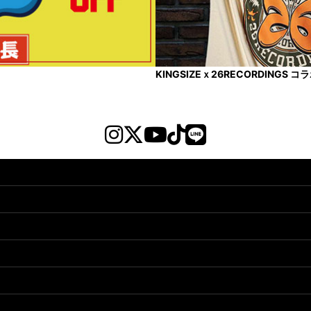
KINGSIZEｘ26RECORDINGS 