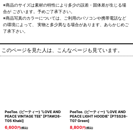
※商品のサイズは素材の特性により多少の誤差・固体差が生じる場
合が ございます。予めご了承下さい。
※商品写真のカラーについては、ご利用のパソコンや携帯電話など
の環境によって、 実物と多少異なる場合があります、あらかじめご
了承下さい。
このページを見た人は、こんなページも見ています。
PeeTee. (ピーティー) “LOVE AND
PeeTee. (ピーティー) “LOVE AND
PEACE VINTAGE TEE”
[
PTAW26-
PEACE LIGHT HOODIE”
[
PTSS26-
T05 Khaki
]
T07 Green
]
6,600
8,800
円
円
(税込)
(税込)