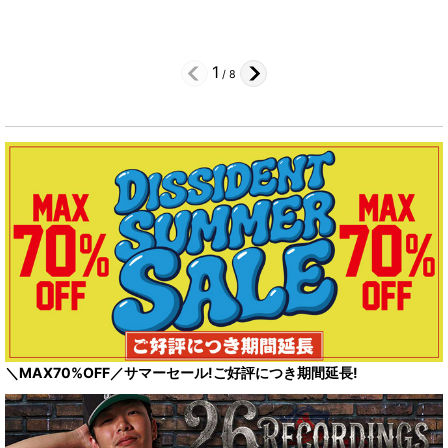
1
/
8
＼MAX70%OFF／サマーセール!ご好評につき期間延長!