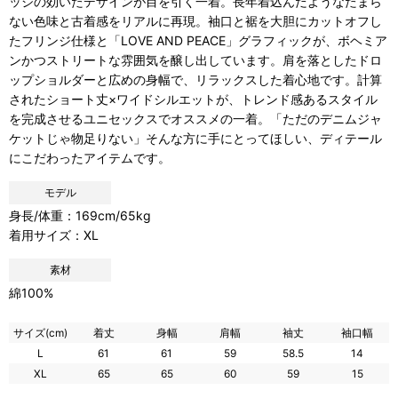
ッジの効いたデザインが目を引く一着。長年着込んだようなたまら
ない色味と古着感をリアルに再現。袖口と裾を大胆にカットオフし
たフリンジ仕様と「LOVE AND PEACE」グラフィックが、ボヘミア
ンかつストリートな雰囲気を醸し出しています。肩を落としたドロ
ップショルダーと広めの身幅で、リラックスした着心地です。計算
されたショート丈×ワイドシルエットが、トレンド感あるスタイル
を完成させるユニセックスでオススメの一着。「ただのデニムジャ
ケットじゃ物足りない」そんな方に手にとってほしい、ディテール
にこだわったアイテムです。
モデル
身長/体重：169cm/65kg
着用サイズ：XL
素材
綿100%
サイズ(cm)
着丈
身幅
肩幅
袖丈
袖口幅
L
61
61
59
58.5
14
XL
65
65
60
59
15