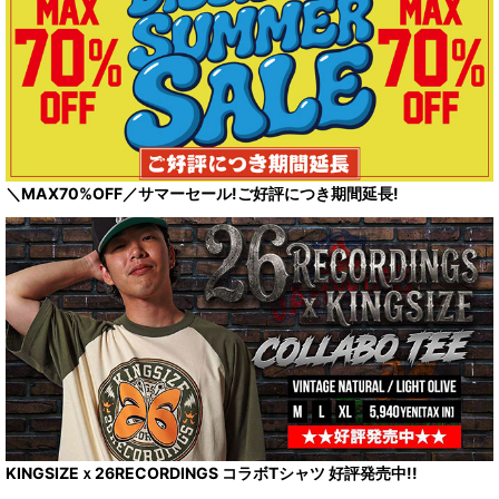
＼MAX70%OFF／サマーセール!ご好評につき期間延長!
KINGSIZEｘ26RECORDINGS コラボTシャツ 好評発売中!!