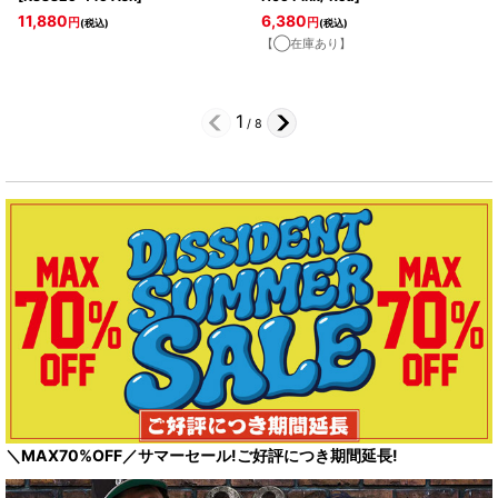
11,880
6,380
円
円
(税込)
(税込)
【◯在庫あり】
1
/
8
＼MAX70%OFF／サマーセール!ご好評につき期間延長!