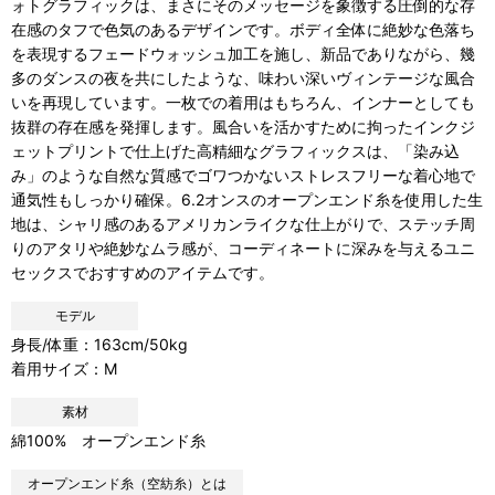
ォトグラフィックは、まさにそのメッセージを象徴する圧倒的な存
在感のタフで色気のあるデザインです。ボディ全体に絶妙な色落ち
を表現するフェードウォッシュ加工を施し、新品でありながら、幾
多のダンスの夜を共にしたような、味わい深いヴィンテージな風合
いを再現しています。一枚での着用はもちろん、インナーとしても
抜群の存在感を発揮します。風合いを活かすために拘ったインクジ
ェットプリントで仕上げた高精細なグラフィックスは、「染み込
み」のような自然な質感でゴワつかないストレスフリーな着心地で
通気性もしっかり確保。6.2オンスのオープンエンド糸を使用した生
地は、シャリ感のあるアメリカンライクな仕上がりで、ステッチ周
りのアタリや絶妙なムラ感が、コーディネートに深みを与えるユニ
セックスでおすすめのアイテムです。
モデル
身長/体重：163cm/50kg
着用サイズ：M
素材
綿100% オープンエンド糸
オープンエンド糸（空紡糸）とは