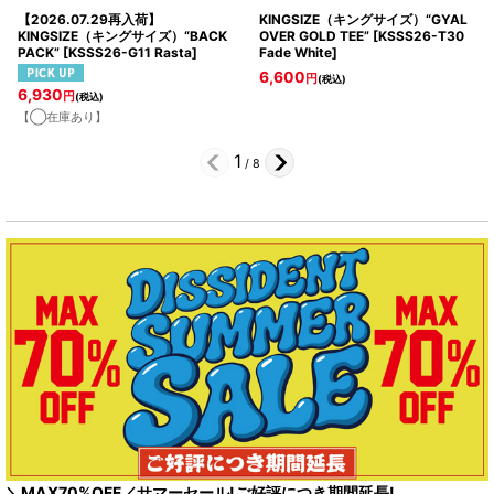
【2026.07.29再入荷】
KINGSIZE（キングサイズ）“GYAL
KINGSIZE（キングサイズ）“BACK
OVER GOLD TEE”
[
KSSS26-T30
PACK”
[
KSSS26-G11 Rasta
]
Fade White
]
6,600
円
(税込)
6,930
円
(税込)
【◯在庫あり】
1
/
8
＼MAX70%OFF／サマーセール!ご好評につき期間延長!