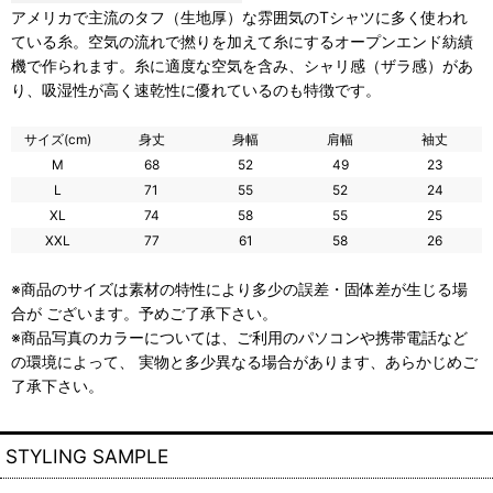
アメリカで主流のタフ（生地厚）な雰囲気のTシャツに多く使われ
ている糸。空気の流れで撚りを加えて糸にするオープンエンド紡績
機で作られます。糸に適度な空気を含み、シャリ感（ザラ感）があ
り、吸湿性が高く速乾性に優れているのも特徴です。
サイズ(cm)
身丈
身幅
肩幅
袖丈
M
68
52
49
23
L
71
55
52
24
XL
74
58
55
25
XXL
77
61
58
26
※商品のサイズは素材の特性により多少の誤差・固体差が生じる場
合が ございます。予めご了承下さい。
※商品写真のカラーについては、ご利用のパソコンや携帯電話など
の環境によって、 実物と多少異なる場合があります、あらかじめご
了承下さい。
STYLING SAMPLE