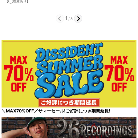
【◯在庫あり】
1
/
8
＼MAX70%OFF／サマーセール!ご好評につき期間延長!