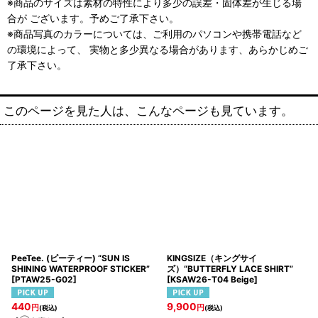
※商品のサイズは素材の特性により多少の誤差・固体差が生じる場
合が ございます。予めご了承下さい。
※商品写真のカラーについては、ご利用のパソコンや携帯電話など
の環境によって、 実物と多少異なる場合があります、あらかじめご
了承下さい。
このページを見た人は、こんなページも見ています。
PeeTee. (ピーティー) “SUN IS
KINGSIZE（キングサイ
SHINING WATERPROOF STICKER”
ズ）“BUTTERFLY LACE SHIRT”
[
PTAW25-G02
]
[
KSAW26-T04 Beige
]
440
9,900
円
円
(税込)
(税込)