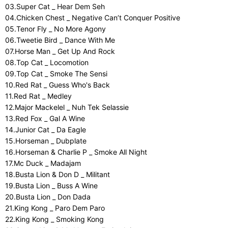
03.Super Cat _ Hear Dem Seh
04.Chicken Chest _ Negative Can’t Conquer Positive
05.Tenor Fly _ No More Agony
06.Tweetie Bird _ Dance With Me
07.Horse Man _ Get Up And Rock
08.Top Cat _ Locomotion
09.Top Cat _ Smoke The Sensi
10.Red Rat _ Guess Who's Back
11.Red Rat _ Medley
12.Major Mackelel _ Nuh Tek Selassie
13.Red Fox _ Gal A Wine
14.Junior Cat _ Da Eagle
15.Horseman _ Dubplate
16.Horseman & Charlie P _ Smoke All Night
17.Mc Duck _ Madajam
18.Busta Lion & Don D _ Militant
19.Busta Lion _ Buss A Wine
20.Busta Lion _ Don Dada
21.King Kong _ Paro Dem Paro
22.King Kong _ Smoking Kong