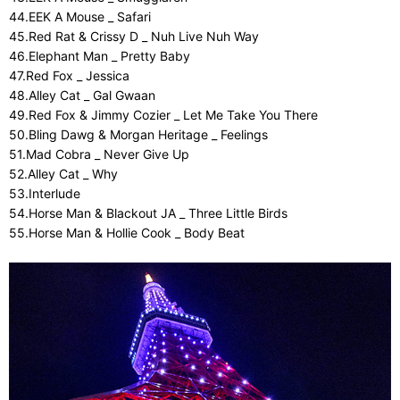
44.EEK A Mouse _ Safari
45.Red Rat & Crissy D _ Nuh Live Nuh Way
46.Elephant Man _ Pretty Baby
47.Red Fox _ Jessica
48.Alley Cat _ Gal Gwaan
49.Red Fox & Jimmy Cozier _ Let Me Take You There
50.Bling Dawg & Morgan Heritage _ Feelings
51.Mad Cobra _ Never Give Up
52.Alley Cat _ Why
53.Interlude
54.Horse Man & Blackout JA _ Three Little Birds
55.Horse Man & Hollie Cook _ Body Beat