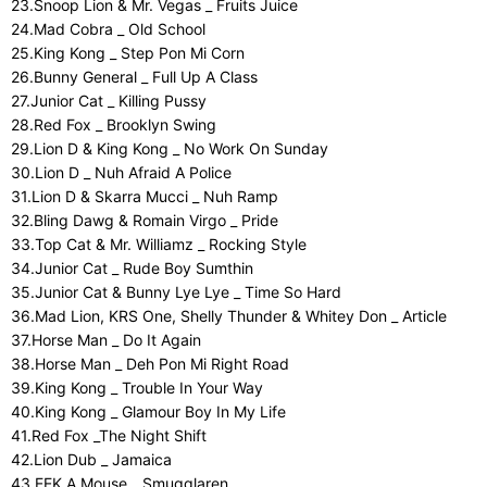
23.Snoop Lion & Mr. Vegas _ Fruits Juice
24.Mad Cobra _ Old School
25.King Kong _ Step Pon Mi Corn
26.Bunny General _ Full Up A Class
27.Junior Cat _ Killing Pussy
28.Red Fox _ Brooklyn Swing
29.Lion D & King Kong _ No Work On Sunday
30.Lion D _ Nuh Afraid A Police
31.Lion D & Skarra Mucci _ Nuh Ramp
32.Bling Dawg & Romain Virgo _ Pride
33.Top Cat & Mr. Williamz _ Rocking Style
34.Junior Cat _ Rude Boy Sumthin
35.Junior Cat & Bunny Lye Lye _ Time So Hard
36.Mad Lion, KRS One, Shelly Thunder & Whitey Don _ Article
37.Horse Man _ Do It Again
38.Horse Man _ Deh Pon Mi Right Road
39.King Kong _ Trouble In Your Way
40.King Kong _ Glamour Boy In My Life
41.Red Fox _The Night Shift
42.Lion Dub _ Jamaica
43.EEK A Mouse _ Smugglaren