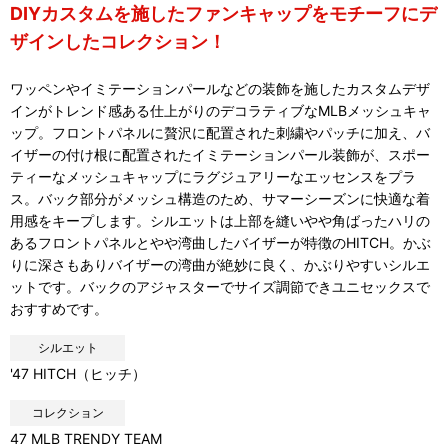
DIYカスタムを施したファンキャップをモチーフにデ
ザインしたコレクション！
ワッペンやイミテーションパールなどの装飾を施したカスタムデザ
インがトレンド感ある仕上がりのデコラティブなMLBメッシュキャ
ップ。フロントパネルに贅沢に配置された刺繍やパッチに加え、バ
イザーの付け根に配置されたイミテーションパール装飾が、スポー
ティーなメッシュキャップにラグジュアリーなエッセンスをプラ
ス。バック部分がメッシュ構造のため、サマーシーズンに快適な着
用感をキープします。シルエットは上部を縫いやや角ばったハリの
あるフロントパネルとやや湾曲したバイザーが特徴のHITCH。かぶ
りに深さもありバイザーの湾曲が絶妙に良く、かぶりやすいシルエ
ットです。バックのアジャスターでサイズ調節できユニセックスで
おすすめです。
シルエット
'47 HITCH（ヒッチ）
コレクション
47 MLB TRENDY TEAM