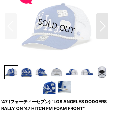
'47 (フォーティーセブン) “LOS ANGELES DODGERS
RALLY ON '47 HITCH FM FOAM FRONT”