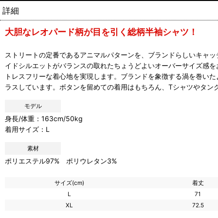
詳細
大胆なレオパード柄が目を引く総柄半袖シャツ！
ストリートの定番であるアニマルパターンを、ブランドらしいキャッ
イドシルエットがバランスの取れたちょうどよいオーバーサイズ感を
トレスフリーな着心地を実現します。ブランドを象徴する渦を巻いた
ラスしています。ボタンを留めての着用はもちろん、Tシャツやタン
モデル
身長/体重：163cm/50kg
着用サイズ：L
素材
ポリエステル97% ポリウレタン3%
サイズ(cm)
着丈
L
71
XL
72.5