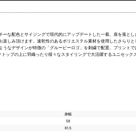
チーな配色とサイジングで現代的にアップデートした一着。肩を落とし
お楽しみ頂けます。速乾性のあるポリエステル素材を使用したさらりと
ようなデザインが特徴の「グルーピーロゴ」を刺繍で配置。プリントで
クトップの上に羽織ったり様々なスタイリングで大活躍するユニセック
身幅
58
61.5