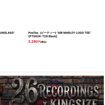
SUNGLASS”
PeeTee. (ピーティー) “AIR MARLEY LOGO TEE”
[
PTSS26-T29 Black
]
5,280
円
(税込)