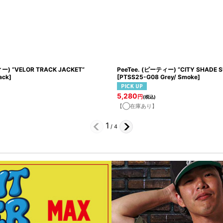
ー) “VELOR TRACK JACKET”
PeeTee. (ピーティー) “CITY SHADE 
ack
]
[
PTSS25-G08 Grey/ Smoke
]
5,280
円
(税込)
【◯在庫あり】
1
/
4