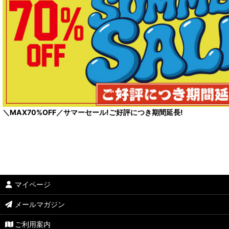
＼MAX70%OFF／サマーセール!ご好評につき期間延長!
マイページ
メールマガジン
ご利用案内