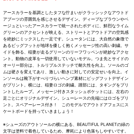
アースカラーを基調としたタフな佇まいがクラッシックなアウトド
アブーツの雰囲気を感じさせるデザイン。ディープなブラウンやベ
ージュといったアースカラーで統一されたボディに、鮮烈なライム
グリーンのアクセントが映える、ストリートとアウトドアの空気感
を絶妙にミックスした一足です。シュータンには、大自然の象徴で
あるビッグフットが地球を優しく抱くメッセージ性の高い刺繍。サ
イドを飾る、稲妻が走るグリーンのリーフワッペンが絶妙なアクセ
ント。動物の皮革を一切使用していないモデル。つま先とサイドの
オーリー部分は、トルリプルステッチで耐久性を向上。ソールのゴ
ムは硬さを変えてあり、激しい動きに対しての安定せいを向上。イ
ンソールは靴下がすべりづらいヘンプ素材にビッグフットデザイン
がプリント。横には、稲妻ロゴの刺繍。踵部には、タギングをプリ
ントしたループ。メッセージ付きスタッシュポケットには、左右の
足ごとにオリジナルデザイン。シューレースの先端にはロゴをプリ
ント。スペアーレース付き！ このモデルでアウトドアフェスにス
ケートボードを持っていきましょう！
※シューズのアウトソールの横にある、BEAUTIFUL PLANETの緑の
文字は塗料で着色しているため、摩耗により色落ちしやすいです。