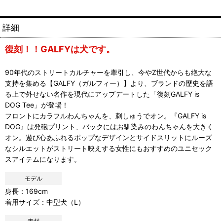
詳細
復刻！！GALFYは犬です。
90年代のストリートカルチャーを牽引し、今やZ世代からも絶大な
支持を集める【GALFY（ガルフィー）】より、ブランドの歴史を語
る上で外せない名作を現代にアップデートした「復刻GALFY is
DOG Tee」が登場！
フロントにカラフルわんちゃんを、刺しゅうでオン。『GALFY is
DOG』は発砲プリント、バックにはお馴染みのわんちゃんを大きく
オン。遊び心あふれるポップなデザインとサイドスリットにルーズ
なシルエットがストリート映えする女性にもおすすめのユニセック
スアイテムになります。
モデル
身長：169cm
着用サイズ：中型犬（L）