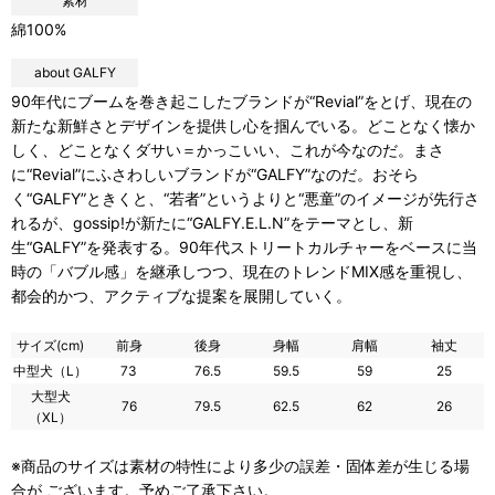
素材
綿100%
about GALFY
90年代にブームを巻き起こしたブランドが“Revial”をとげ、現在の
新たな新鮮さとデザインを提供し心を掴んでいる。どことなく懐か
しく、どことなくダサい＝かっこいい、これが今なのだ。まさ
に“Revial”にふさわしいブランドが“GALFY”なのだ。おそら
く“GALFY”ときくと、“若者”というよりと“悪童”のイメージが先行さ
れるが、gossip!が新たに“GALFY.E.L.N”をテーマとし、新
生“GALFY”を発表する。90年代ストリートカルチャーをベースに当
時の「バブル感」を継承しつつ、現在のトレンドMIX感を重視し、
都会的かつ、アクティブな提案を展開していく。
サイズ(cm)
前身
後身
身幅
肩幅
袖丈
中型犬（L）
73
76.5
59.5
59
25
大型犬
76
79.5
62.5
62
26
（XL）
※商品のサイズは素材の特性により多少の誤差・固体差が生じる場
合が ございます。予めご了承下さい。