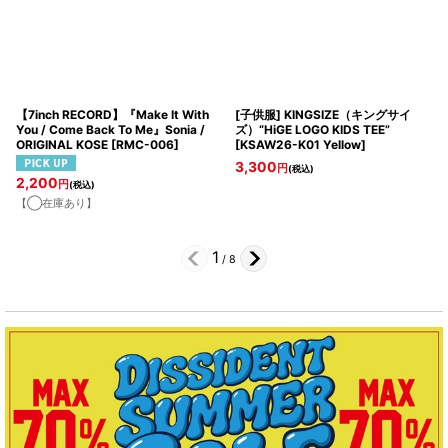
【7inch RECORD】『Make It With
[子供服] KINGSIZE（キングサイ
You / Come Back To Me』Sonia /
ズ）“HiGE LOGO KIDS TEE”
ORIGINAL KOSE
[
RMC-006
]
[
KSAW26-K01 Yellow
]
3,300
円
(税込)
2,200
円
(税込)
【◯在庫あり】
1
/
8