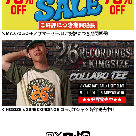
＼MAX70%OFF／サマーセール!ご好評につき期間延長!
KINGSIZEｘ26RECORDINGS コラボTシャツ 好評発売中!!