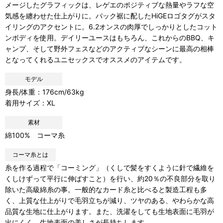
メージしたグラフィックは、レゲエのポジティブな熱量やラフな空
気感を纏わせた仕上がりに。バック裾に配したHiGEロゴタグがスタ
イリングのアクセントに。6.2オンスの肉厚でしっかりとしたコット
ンボディを使用。デイリーユースはもちろん、これからのBBQ、キ
ャンプ、そして野外フェスなどのアクティブなシーンに最高の相棒
となってくれるユニセックスでオススメのアイテムです。
モデル
身長/体重：176cm/63kg
着用サイズ：XL
素材
綿100% コーマ糸
コーマ糸とは
糸を作る過程で「コーミング」（くしで髪をすくように針で繊維を
くしけずって平行に伸ばすこと）を行い、約20％の不良部分を取り
除いた高級綿糸の事。一般的なカード糸と比べると製造工程も多
く、上質な仕上がりで毛羽立ちが減り、ツヤのある、やわらかな高
品質な生地に仕上がります。また、洗濯をしても生地表面に毛羽が
出にくく、生地表面の美しさが長持ちします。