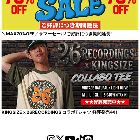
＼MAX70%OFF／サマーセール!ご好評につき期間延長!
KINGSIZEｘ26RECORDINGS コラボTシャツ 好評発売中!!