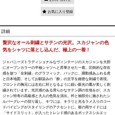
お気に入り登録
詳細
贅沢なオール刺繍とサテンの光沢。スカジャンの色
気をシャツに落とし込んだ、極上の一着！
ジャパニーズトラディショナルなヴィンテージのスカジャンを大胆
にオープンカラーの半袖シャツへと昇華させた一着。圧倒的な存在
感を放つ「全刺繍」のグラフィック。バックに、躍動感あふれる虎
と日本地図、そしてお馴染みの「酔」の文字を緻密な刺繍で表現。
フロントの胸元には左右に対となるように鋭い眼光の鷹が美しく刺
繍されています。光沢感のある滑らかなサテン調の生地をが、スカ
ジャン特有の高級感と大人の色気を演出。衿と袖部分に施されたシ
ルバーグレーの切り返し、キワには、キラリと光るラメ入りのコー
ドパイピングがスタイリングのアクセントに。裾の両サイドには
「サイドスリット」が入ったトレンド感のあるボックスシルエッ