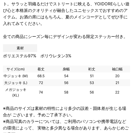
ト。サラッと羽織るだけでストリートに映える、YOIDOREらしい遊
び心と本格派のクオリティが融合したユニセックスでおすすめのア
イテム。お酒の席にはもちろん、夏のメインコーデとしてぜひ手に
入れてみてください。
全ての商品にシーズン毎にデザインが変わる限定ステッカー付き。
素材
ポリエステル97% ポリウレタン3%
サイズ(cm)
着丈
身幅
裄丈
袖口幅
中ジョッキ (M)
68.5
54
51
20
大ジョッキ (L)
72
56
53
21
メガジョッキ
74
58
56
22
(XL)
※商品のサイズは素材の特性により多少の誤差・固体差が生じる場
合が ございます。予めご了承下さい。
※商品写真のカラーについては、ご利用のパソコンや携帯電話など
の環境によって、 実物と多少異なる場合があります、あらかじめご