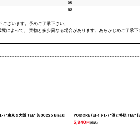
56
58
 ございます。予めご了承下さい。
環境によって、 実物と多少異なる場合があります、あらかじめご了承下
レ) “東京＆大阪 TEE”
[
836225 Black
]
YOIDORE (ヨイドレ) “酒と将棋 TEE”
[
5,940
円
(税込)