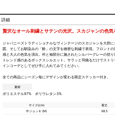
詳細
贅沢なオール刺繍とサテンの光沢。スカジャンの色気
ジャパニーズトラディショナルなヴィンテージのスカジャンを大胆に
図、そしてお馴染みの「酔」の文字を緻密な刺繍で表現。フロントの
感と大人の色気を演出。衿と袖部分に施されたシルバーグレーの切り
トレンド感のあるボックスシルエット。サラッと羽織るだけでストリー
インコーデとしてぜひ手に入れてみてください。
全ての商品にシーズン毎にデザインが変わる限定ステッカー付き。
素材
ポリエステル97% ポリウレタン3%
サイズ(cm)
着丈
中ジョッキ (M)
68.5