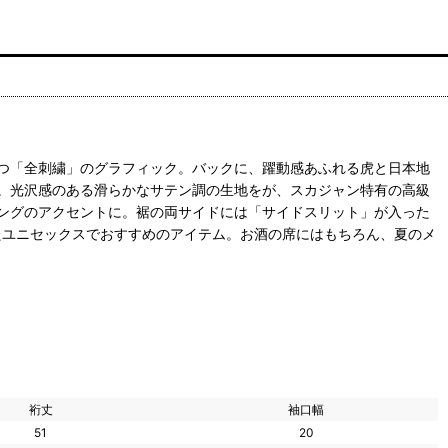
つ「全刺繍」のグラフィック。バックに、躍動感あふれる虎と日本地
。光沢感のある滑らかなサテン調の生地をが、スカジャン特有の高級
ングのアクセントに。裾の両サイドには「サイドスリット」が入った
たユニセックスでおすすめのアイテム。お酒の席にはもちろん、夏のメ
裄丈
袖口幅
51
20