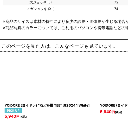
大ジョッキ (L)
72
メガジョッキ (XL)
74
※商品のサイズは素材の特性により多少の誤差・固体差が生じる場合が
※商品写真のカラーについては、ご利用のパソコンや携帯電話などの
このページを見た人は、こんなページも見ています。
YOIDORE (ヨイドレ) “酒と将棋 TEE”
[
826244 White
]
YOIDORE (ヨイド
5,940
円
(税込)
5,940
円
(税込)