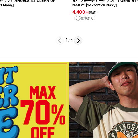
ブン) “ANGELS ’47 CLEAN UP
'47 (フォーティーセブン) “TIGERS ’47 
1 Navy
]
NAVY”
[
14751226 Navy
]
4,400
円
(税込)
【◯在庫あり】
1
/
4