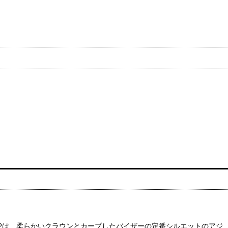
 UPは、柔らかいクラウンとカーブしたバイザーの定番シルエットのアジ