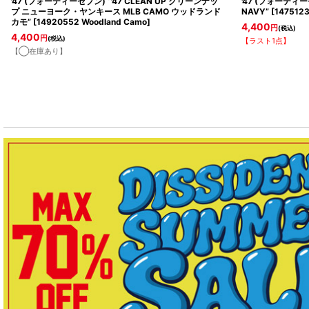
'47 (フォーティーセブン) “'47 CLEAN UP クリーンナッ
'47 (フォーティーセ
プ ニューヨーク・ヤンキース MLB CAMO ウッドランド
NAVY”
[
1475123
カモ”
[
14920552 Woodland Camo
]
4,400
円
(税込)
4,400
円
(税込)
【ラスト1点】
【◯在庫あり】