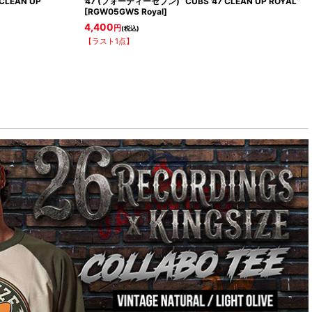
CLEAN UP
'47 (フォーティーセブン) “CUBS '47 CLEAN UP ROYAL”
[
RGW05GWS Royal
]
4,400
円
(税込)
【ラスト1点】