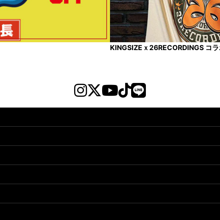
KINGSIZEｘ26RECORDINGS 