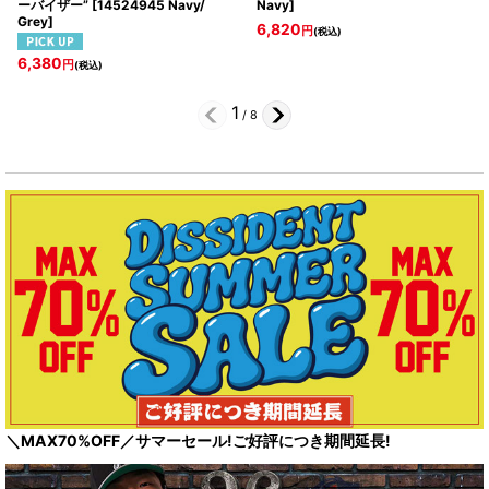
ーバイザー”
[
14524945 Navy/
Navy
]
Grey
]
6,820
円
(税込)
6,380
円
(税込)
1
/
8
＼MAX70%OFF／サマーセール!ご好評につき期間延長!