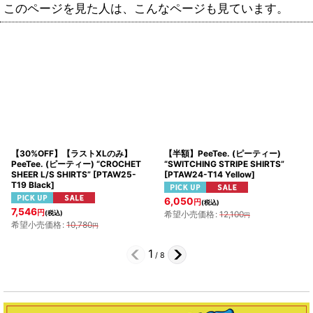
このページを見た人は、こんなページも見ています。
【30%OFF】【ラストXLのみ】
【半額】PeeTee. (ピーティー)
PeeTee. (ピーティー) “CROCHET
“SWITCHING STRIPE SHIRTS”
SHEER L/S SHIRTS”
[
PTAW25-
[
PTAW24-T14 Yellow
]
T19 Black
]
6,050
円
(税込)
7,546
円
(税込)
希望小売価格
:
12,100
円
希望小売価格
:
10,780
円
1
/
8