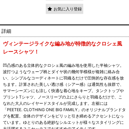
お気に入り登録
詳細
ヴィンテージライクな編み地が特徴的なクロシェ風
レースシャツ！
凹凸感のある立体的なクロシェ風の編み地を使用した半袖シャツ。
波打つようなウェーブ柄とダイヤ状の幾何学模様が複雑に絡み合
い、シンプルなコーディネートに羽織るだけで圧倒的な存在感を放
ちます。計算された美しい透け感（シアー感）は通気性も抜群で、
サマーシーズンにも涼しく快適な着心地をキープ。タンクトップや
プリントTシャツ、ノースリーブの上にさらりと羽織るだけで、こ
なれた大人のレイヤードスタイルが完成します。左裾には
「PEETEE. CLOTHING ONE BIG FAMILY」のオリジナルブランドタ
グを配置。全体のデザインをピリッと引き締めるアクセントになっ
ています。ゆとりのある絶妙なシルエットが様々なスタイリングに
大活躍するユニセックスでおすすめのアイテムです。