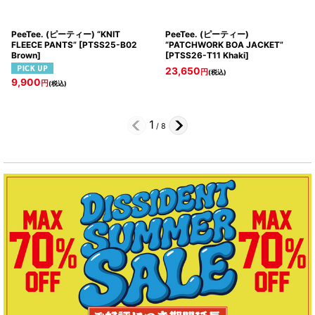
PeeTee. (ピーティー) “KNIT
PeeTee. (ピーティー)
FLEECE PANTS”
[
PTSS25-B02
“PATCHWORK BOA JACKET”
Brown
]
[
PTSS26-T11 Khaki
]
23,650
円
(税込)
9,900
円
(税込)
1
/
8