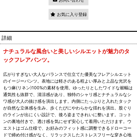
お気に入り登録
詳細
ナチュラルな風合いと美しいシルエットが魅力のタ
ックフレアパンツ。
広がりすぎない大人なバランスで仕立てた優美なフレアシルエット
のイージーパンツ。表地には軽さのある程よい厚みと上品な光沢を
もつ麻(リネン)100%の素材を使用。ゆったりとしたワイドな裾幅は
通気性も抜群で、清涼感があり、独特のシャリ感とナチュラルなシ
ワ感が大人の抜け感を演出します。内側にたっぷりと入れたタック
が自然な立体感を生み、歩くたびにやわらかな揺れを演出。股ぐり
のラインが出にくい設計で、後ろ姿まできれいに整います。コット
ンの裏地付きで、透け感を気にせず安心して着用いただけます。ウ
エストはゴム仕様で、お好みのフィット感に調整できるドローコー
ドで締め付け感がなく、リラックスしたストレスフリーな穿き心地