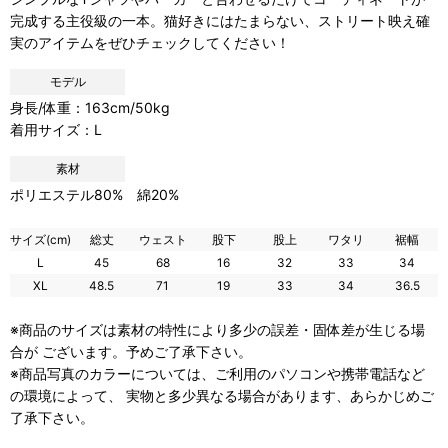
完成する主役級の一本。猫好きにはたまらない、ストリート映え確
実のアイテムをぜひチェックしてください！
モデル
身長/体重：163cm/50kg
着用サイズ：L
素材
ポリエステル80% 綿20%
サイズ(cm)
総丈
ウェスト
股下
股上
ワタリ
裾幅
L
45
68
16
32
33
34
XL
48.5
71
19
33
34
36.5
※商品のサイズは素材の特性により多少の誤差・固体差が生じる場
合が ございます。予めご了承下さい。
※商品写真のカラーについては、ご利用のパソコンや携帯電話など
の環境によって、 実物と多少異なる場合があります、あらかじめご
了承下さい。