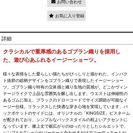
お問い合わせ
お気に入り登録
詳細
クラシカルで重厚感のあるゴブラン織りを採用し
た、遊び心あふれるイージーショーツ。
様々な表情をした愛らしい猫たちがびっしりと描かれた、インパク
ト抜群の総柄デザインをゴブラン織りで表現したイージーショー
ツ。ゴブラン織り特有の立体感と織り生地の質感が、どこかヴィン
テージライクで上品な雰囲気を醸し出します。ウエストは伸縮性の
あるゴムに加え、ブラックのドローコードでサイズ調節が可能なイ
ージー仕様。リラックスした快適な穿き心地を実現しています。バ
ックポケットのサイドには、オリジナルの「KINGSIZE」ピスネーム
が配されており、シンプルなバックスタイルの程よいアクセントに
なっています。膝上丈で裾広がりのゆったりとしたシルエットで、
シンプルなTシャツやパーカーと合わせるだけでコーディネートが